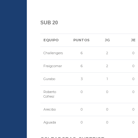
SUB 20
EQUIPO
PUNTOS
JG
JE
Challengers
6
2
0
Fraigcomar
6
2
0
Gurabo
3
1
0
Roberto
0
0
0
Cofresí
Arecibo
0
0
0
Aguada
0
0
0