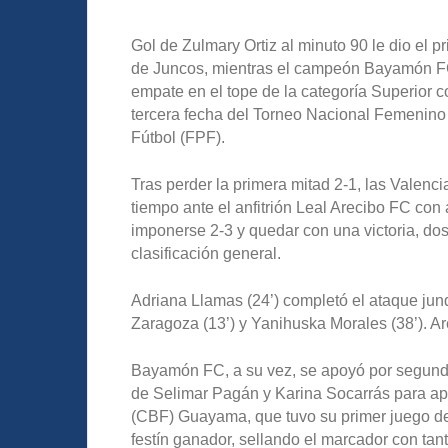
Gol de Zulmary Ortiz al minuto 90 le dio el p
de Juncos, mientras el campeón Bayamón F
empate en el tope de la categoría Superior c
tercera fecha del Torneo Nacional Femenino
Fútbol (FPF).
Tras perder la primera mitad 2-1, las Valenc
tiempo ante el anfitrión Leal Arecibo FC con 
imponerse 2-3 y quedar con una victoria, dos
clasificación general.
Adriana Llamas (24’) completó el ataque ju
Zaragoza (13’) y Yanihuska Morales (38’). Ar
Bayamón FC, a su vez, se apoyó por segundo p
de Selimar Pagán y Karina Socarrás para ap
(CBF) Guayama, que tuvo su primer juego de 
festín ganador, sellando el marcador con tan