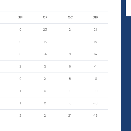
JP
GF
GC
DIF
0
23
2
21
0
15
1
14
0
14
0
14
2
5
6
-1
0
2
8
-6
1
0
10
-10
1
0
10
-10
2
2
21
-19