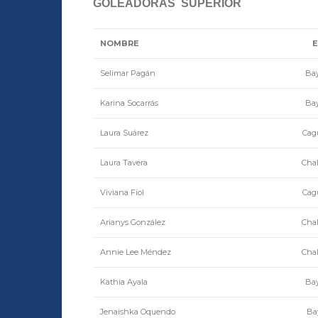
GOLEADORAS
SUPERIOR
NOMBRE
Selimar Pagán
Ba
Karina Socarrás
Ba
Laura Suárez
Cagu
Laura Tavera
Chal
Viviana Fiol
Cagu
Arianys González
Chal
Annie Lee Méndez
Chal
Kathia Ayala
Ba
Jenaishka Oquendo
Ba