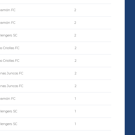
yamón FC
2
yamón FC
2
lengers SC
2
s Criollas FC
2
s Criollas FC
2
anas Juncos FC
2
anas Juncos FC
2
yamón FC
1
lengers SC
1
lengers SC
1