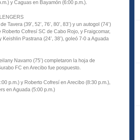
 p.m.) y Caguas en Bayamón (6:00 p.m.).
LLENGERS
 Tavera (39’, 52’, 76’, 80’, 83’) y un autogol (74’)
re Roberto Cofresí SC de Cabo Rojo, y Fraigcomar,
y Keishlin Pastrana (24’, 38’), goleó 7-0 a Aguada
 Leilany Navarro (75’) completaron la hoja de
Gurabo FC en Arecibo fue pospuesto.
00 p.m.) y Roberto Cofresí en Arecibo (8:30 p.m.),
rs en Aguada (5:00 p.m.)