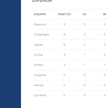
SUPERIOR
EQUIPO
PUNTOS
JG
JE
Bayamón
9
3
0
Challengers
9
3
0
Caguas
6
2
0
Juncos
3
1
0
Añasco
3
1
1
Guayama
0
0
0
Arecibo
0
0
0
Quintana
0
0
0