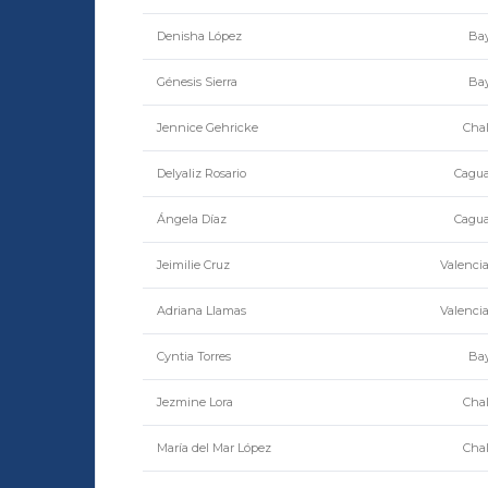
Denisha López
Ba
Génesis Sierra
Ba
Jennice Gehricke
Chal
Delyaliz Rosario
Cagua
Ángela Díaz
Cagua
Jeimilie Cruz
Valenci
Adriana Llamas
Valenci
Cyntia Torres
Ba
Jezmine Lora
Chal
María del Mar López
Chal