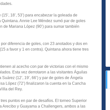
nidades.
 (15’, 18’, 53’) para encabezar la goleada de
ia Quintana. Annie Lee Méndez sumó par de goles
ión de Mariana López (90’) para sumar también
por diferencia de goles, con 23 anotados y dos en
(15 a favor y 1 en contra). Quintana ahora tiene tres
tienen al acecho con par de victorias con el mismo
ados. Esta vez derrotaron a las visitantes Águilas
 Suárez (12’, 19’, 66’) y par de goles de Ángela
aisa López (72’) finalizaron la cuenta en la Cancha
illa del Rey.
tres puntos en par de desafíos. El torneo Superior
s a Arecibo y Guayama a Challengers, ambos a las