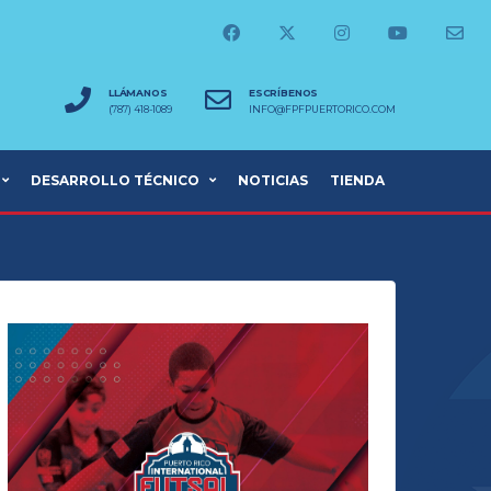
LLÁMANOS
ESCRÍBENOS
(787) 418-1089
INFO@FPFPUERTORICO.COM
DESARROLLO TÉCNICO
NOTICIAS
TIENDA