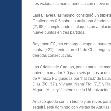
tres victorias la marca perfecta con nueve u
Laura Tavera, asimismo, consiguió un triplete
Challengers 0-6 sobre la anfitriona Academ
(2’, 88’), completando el ataque con anotac
nueve puntos en tres partidos.
Bayamón FC, sin embargo, ocupa el puntero 
contra (+21), frente a un +14 de Challengers 
derrotas consecutivas.
Las Criollas de Caguas, por su parte, se man
abierto marcador 7-0 para seis puntos acumul
de Añasco FC guiadas por ‘hat trick’ de Laura
Díaz (50’, 57’). Viviana ‘Nana’ Fiol (71’) y R
Miguel ‘Mickey’ Jiménez de la Urbanización V
Añasco quedó con un triunfo y un revés para 
seguirá este domingo con visitas de Aguila