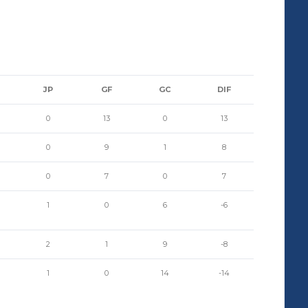
JP
GF
GC
DIF
0
13
0
13
0
9
1
8
0
7
0
7
1
0
6
-6
2
1
9
-8
1
0
14
-14