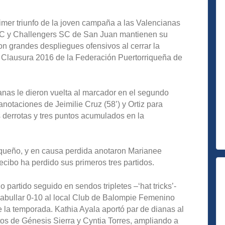
rimer triunfo de la joven campaña a las Valencianas
C y Challengers SC de San Juan mantienen su
on grandes despliegues ofensivos al cerrar la
 Clausura 2016 de la Federación Puertorriqueña de
ianas le dieron vuelta al marcador en el segundo
anotaciones de Jeimilie Cruz (58’) y Ortiz para
 derrotas y tres puntos acumulados en la
nqueño, y en causa perdida anotaron Marianee
ecibo ha perdido sus primeros tres partidos.
artido seguido en sendos tripletes –‘hat tricks’-
abullar 0-10 al local Club de Balompie Femenino
la temporada. Kathia Ayala aportó par de dianas al
tos de Génesis Sierra y Cyntia Torres, ampliando a