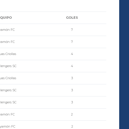
EQUIPO
GOLES
yamón FC
7
yamón FC
7
as Criollas
4
lengers SC
4
as Criollas
3
lengers SC
3
lengers SC
3
yamón FC
2
yamón FC
2