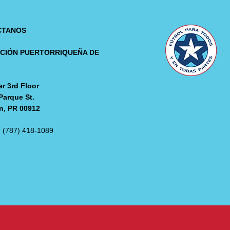
CTANOS
CIÓN PUERTORRIQUEÑA DE
L
r 3rd Floor
Parque St.
n, PR 00912
: (787) 418-1089