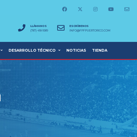
LLÁMANOS
ESCRÍBENOS
(787) 418-1089
INFO@FPFPUERTORICO.COM
DESARROLLO TÉCNICO
NOTICIAS
TIENDA
1