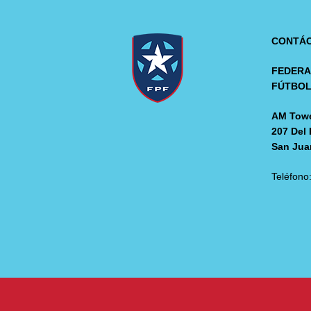
CONTÁ
FEDERA
FÚTBO
AM Towe
207 Del 
San Jua
Teléfono