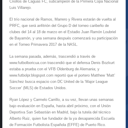
Criollos de Caguas FC, subcampeón de la Primera Copa Nacional
Luis Villarejo.
El trío nacional de Ramos, Marrero y Rivera estarán de vuelta al
PRFC, que será anfitrión del Grupo D del torneo caribeño de
clubes del 14 al 18 de marzo en el Estadio Juan Ramón Loubriel
de Bayamón, y una semana después comenzará su participación
en el Torneo Primavera 2017 de la NASL.
La semana pasada, además, trascendió a través de
www.futbolboricua.con trascendió que el defensa Denis Bozkurt
estaba a prueba con el VFB Oldenburg de Alemania; y
www.futbolpr.blogspot.com reportó que el portero Matthew ‘Matt’
Sánchez busca espacio con DC United de la ‘Major League
Soccer’ (MLS) de Estados Unidos.
Ryan López y Carmelo Carrillo, a su vez, llevan unas semanas
bajo evaluación en España, hasta abril próximo, con el Unión
Deportiva San Sebastián en Madrid, bajo la tutela del técnico
Alberto Ruiz, quien fue fundador de la ya desaparecida Escuela
de Formación Futbolista Española (EFFE) de Puerto Rico.