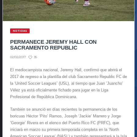
NOTICIAS
PERMANECE JEREMY HALL CON
SACRAMENTO REPUBLIC
35
02/02/2017
El mediocampista nacional, Jeremy Hall, confirmó que abrirá el
2017 de regreso a la plantilla del club Sacramento Republic FC de
la ‘United Soccer Leagues’ (USL), al tiempo que Juan ‘Juancho’
Vélez ya está oficialmente fichado para jugar en la Liga
Profesional de República Dominicana.
También se anunció en días recientes la permanencia de los
boricuas Héctor ‘Pito’ Ramos, Joseph ‘Jackie’ Marrero y Jorge
‘Georgie’ Rivera en el elenco del Puerto Rico FC (PRFC), que
iniciará en marzo su primera temporada completa en la ‘North
American Soccer League’ (NASL) y también representará a la Isla