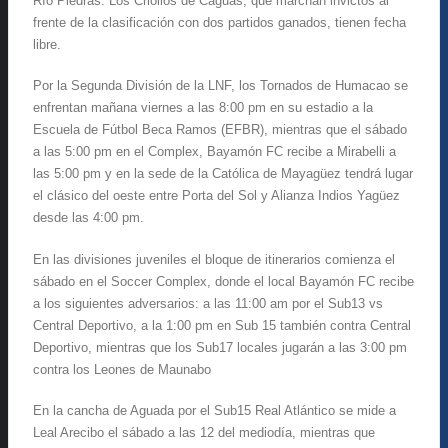
Río Piedras. Los Criollos de Caguas, que marchan invictos al
frente de la clasificación con dos partidos ganados, tienen fecha
libre.
Por la Segunda División de la LNF, los Tornados de Humacao se
enfrentan mañana viernes a las 8:00 pm en su estadio a la
Escuela de Fútbol Beca Ramos (EFBR), mientras que el sábado
a las 5:00 pm en el Complex, Bayamón FC recibe a Mirabelli a
las 5:00 pm y en la sede de la Católica de Mayagüez tendrá lugar
el clásico del oeste entre Porta del Sol y Alianza Indios Yagüez
desde las 4:00 pm.
En las divisiones juveniles el bloque de itinerarios comienza el
sábado en el Soccer Complex, donde el local Bayamón FC recibe
a los siguientes adversarios: a las 11:00 am por el Sub13 vs
Central Deportivo, a la 1:00 pm en Sub 15 también contra Central
Deportivo, mientras que los Sub17 locales jugarán a las 3:00 pm
contra los Leones de Maunabo
En la cancha de Aguada por el Sub15 Real Atlántico se mide a
Leal Arecibo el sábado a las 12 del mediodía, mientras que