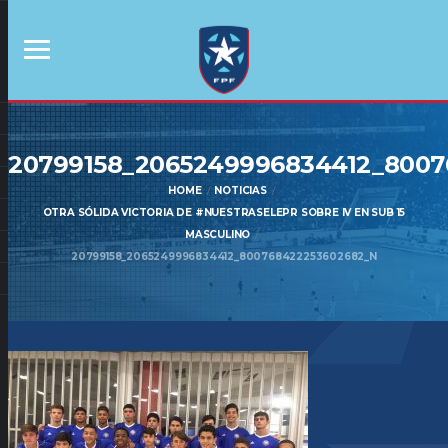
20799158_2065249996834412_800
HOME
NOTICIAS
OTRA SÓLIDA VICTORIA DE #NUESTRASELEPR SOBRE IV EN SUB 15
MASCULINO
20799158_2065249996834412_800768422253602682_N