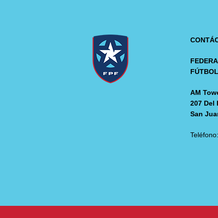
CONTÁ
FEDERA
FÚTBO
AM Towe
207 Del 
San Jua
Teléfono