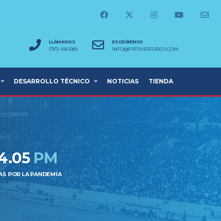
LLÁMANOS
ESCRÍBENOS
(787) 418-1089
INFO@FPFPUERTORICO.COM
DESARROLLO TÉCNICO
NOTICIAS
TIENDA
4.05
PM
AS POR LA PANDEMIA