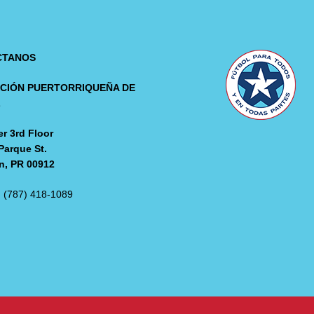
CTANOS
CIÓN PUERTORRIQUEÑA DE
L
r 3rd Floor
Parque St.
n, PR 00912
: (787) 418-1089