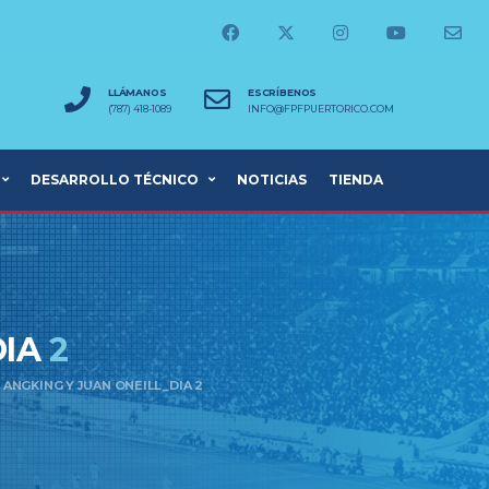
LLÁMANOS
ESCRÍBENOS
(787) 418-1089
INFO@FPFPUERTORICO.COM
DESARROLLO TÉCNICO
NOTICIAS
TIENDA
DIA
2
 ANGKING Y JUAN ONEILL_DIA 2