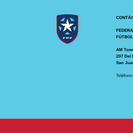
CONTÁ
FEDERA
FÚTBO
AM Towe
207 Del 
San Jua
Teléfono