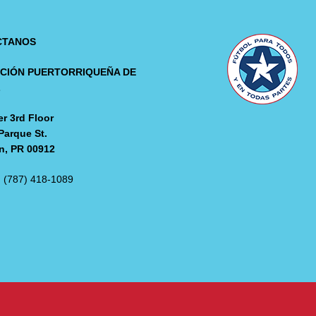
CTANOS
CIÓN PUERTORRIQUEÑA DE
L
r 3rd Floor
Parque St.
n, PR 00912
: (787) 418-1089