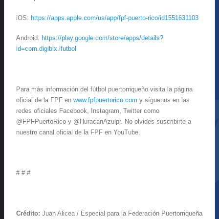
iOS:
https://apps.apple.com/us/app/fpf-puerto-rico/id1551631103
Android:
https://play.google.com/store/apps/details?
id=com.digibix.ifutbol
Para más información del fútbol puertorriqueño visita la página
oficial de la FPF en
www.fpfpuertorico.com
y síguenos en las
redes oficiales Facebook, Instagram, Twitter como
@FPFPuertoRico y @HuracanAzulpr. No olvides suscribirte a
nuestro canal oficial de la FPF en YouTube.
# # #
Crédito:
Juan Alicea / Especial para la Federación Puertorriqueña