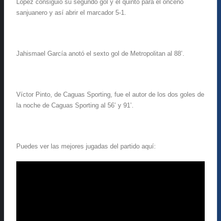
López consiguió su segundo gol y el quinto para el onceno
sanjuanero y así abrir el marcador 5-1.
Jahismael García anotó el sexto gol de Metropolitan al 88’.
Víctor Pinto, de Caguas Sporting, fue el autor de los dos goles de
la noche de Caguas Sporting al 56’ y 91’.
Puedes ver las mejores jugadas del partido aquí: