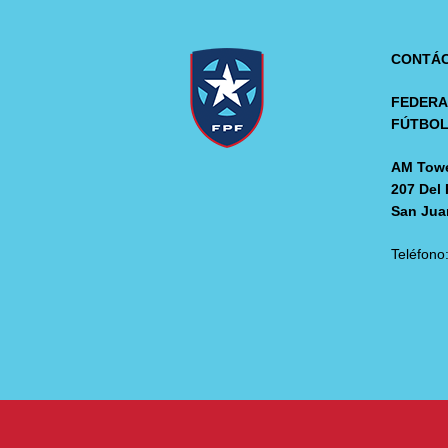
CONTÁ
FEDERA
FÚTBO
AM Towe
207 Del 
San Jua
Teléfono