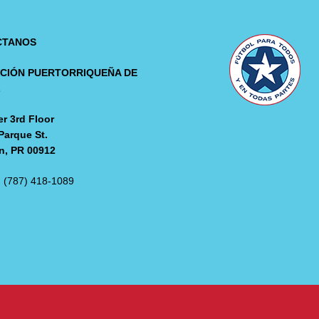
CTANOS
CIÓN PUERTORRIQUEÑA DE
L
r 3rd Floor
Parque St.
n, PR 00912
: (787) 418-1089