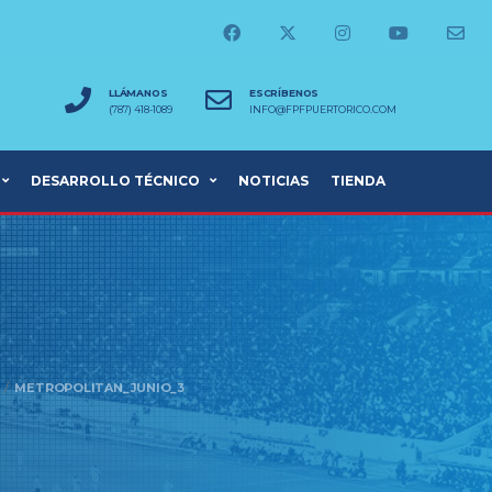
LLÁMANOS
ESCRÍBENOS
(787) 418-1089
INFO@FPFPUERTORICO.COM
DESARROLLO TÉCNICO
NOTICIAS
TIENDA
METROPOLITAN_JUNIO_3