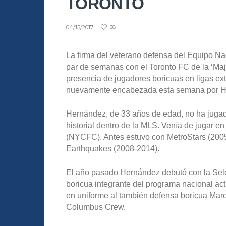
TORONTO
04/15/2017
38
La firma del veterano defensa del Equipo N
par de semanas con el Toronto FC de la ‘Ma
presencia de jugadores boricuas en ligas extr
nuevamente encabezada esta semana por Hé
Hernández, de 33 años de edad, no ha jugad
historial dentro de la MLS. Venía de jugar 
(NYCFC). Antes estuvo con MetroStars (200
Earthquakes (2008-2014).
El año pasado Hernández debutó con la Selec
boricua integrante del programa nacional ac
en uniforme al también defensa boricua Marco
Columbus Crew.