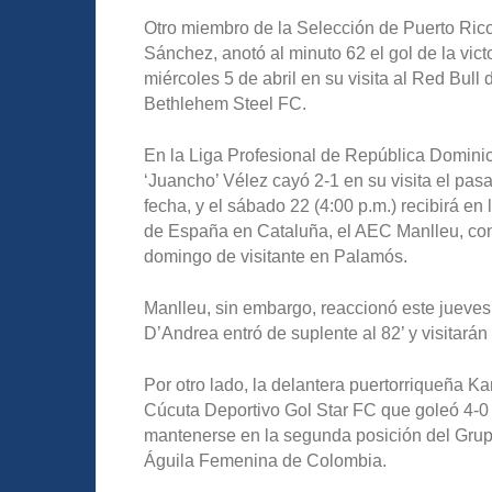
Otro miembro de la Selección de Puerto Rico
Sánchez, anotó al minuto 62 el gol de la victo
miércoles 5 de abril en su visita al Red Bull
Bethlehem Steel FC.
En la Liga Profesional de República Domini
‘Juancho’ Vélez cayó 2-1 en su visita el pa
fecha, y el sábado 22 (4:00 p.m.) recibirá en
de España en Cataluña, el AEC Manlleu, con
domingo de visitante en Palamós.
Manlleu, sin embargo, reaccionó este jueves c
D’Andrea entró de suplente al 82’ y visitará
Por otro lado, la delantera puertorriqueña Ka
Cúcuta Deportivo Gol Star FC que goleó 4-
mantenerse en la segunda posición del Grupo 
Águila Femenina de Colombia.