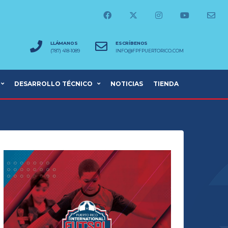
LLÁMANOS
ESCRÍBENOS
(787) 418-1089
INFO@FPFPUERTORICO.COM
DESARROLLO TÉCNICO
NOTICIAS
TIENDA