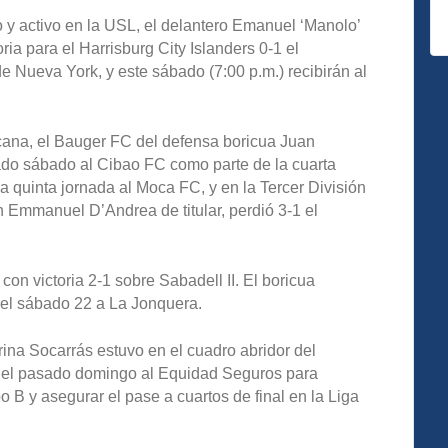
 y activo en la USL, el delantero Emanuel ‘Manolo’
ria para el Harrisburg City Islanders 0-1 el
 de Nueva York, y este sábado (7:00 p.m.) recibirán al
cana, el Bauger FC del defensa boricua Juan
sado sábado al Cibao FC como parte de la cuarta
 la quinta jornada al Moca FC, y en la Tercer División
 Emmanuel D’Andrea de titular, perdió 3-1 el
on victoria 2-1 sobre Sabadell II. El boricua
n el sábado 22 a La Jonquera.
rina Socarrás estuvo en el cuadro abridor del
0 el pasado domingo al Equidad Seguros para
B y asegurar el pase a cuartos de final en la Liga