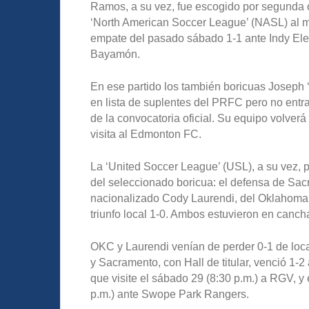
Ramos, a su vez, fue escogido por segunda 
‘North American Soccer League’ (NASL) al m
empate del pasado sábado 1-1 ante Indy El
Bayamón.
En ese partido los también boricuas Joseph 
en lista de suplentes del PRFC pero no entra
de la convocatoria oficial. Su equipo volverá
visita al Edmonton FC.
La ‘United Soccer League’ (USL), a su vez, p
del seleccionado boricua: el defensa de Sac
nacionalizado Cody Laurendi, del Oklahoma 
triunfo local 1-0. Ambos estuvieron en canch
OKC y Laurendi venían de perder 0-1 de loc
y Sacramento, con Hall de titular, venció 1-2
que visite el sábado 29 (8:30 p.m.) a RGV, y
p.m.) ante Swope Park Rangers.