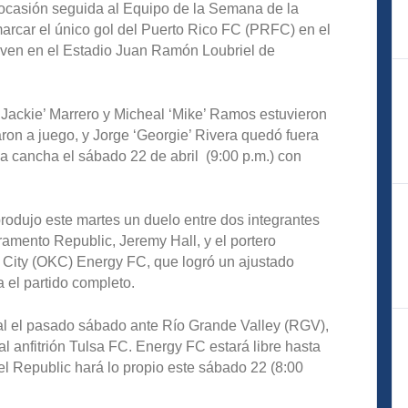
ocasión seguida al Equipo de la Semana de la
arcar el único gol del Puerto Rico FC (PRFC) en el
even en el Estadio Juan Ramón Loubriel de
‘Jackie’ Marrero y Micheal ‘Mike’ Ramos estuvieron
ron a juego, y Jorge ‘Georgie’ Rivera quedó fuera
 a cancha el sábado 22 de abril (9:00 p.m.) con
rodujo este martes un duelo entre dos integrantes
ramento Republic, Jeremy Hall, y el portero
City (OKC) Energy FC, que logró un ajustado
a el partido completo.
al el pasado sábado ante Río Grande Valley (RGV),
 al anfitrión Tulsa FC. Energy FC estará libre hasta
 el Republic hará lo propio este sábado 22 (8:00