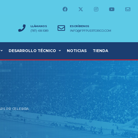
LLÁMANOS
ESCRÍBENOS
(787) 418-1089
INFO@FPFPUERTORICO.COM
DESARROLLO TÉCNICO
NOTICIAS
TIENDA
GPS PR CELEBRA