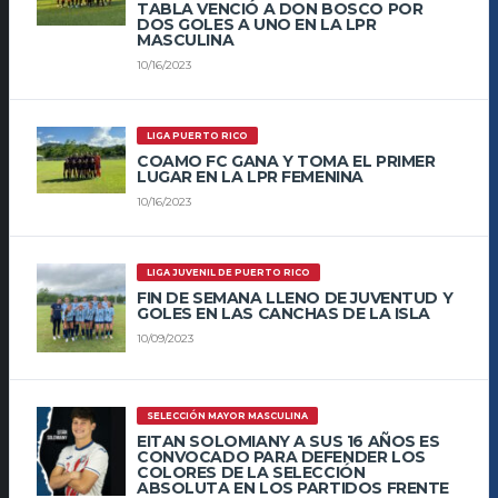
TABLA VENCIÓ A DON BOSCO POR
DOS GOLES A UNO EN LA LPR
MASCULINA
10/16/2023
LIGA PUERTO RICO
COAMO FC GANA Y TOMA EL PRIMER
LUGAR EN LA LPR FEMENINA
10/16/2023
LIGA JUVENIL DE PUERTO RICO
FIN DE SEMANA LLENO DE JUVENTUD Y
GOLES EN LAS CANCHAS DE LA ISLA
10/09/2023
SELECCIÓN MAYOR MASCULINA
EITAN SOLOMIANY A SUS 16 AÑOS ES
CONVOCADO PARA DEFENDER LOS
COLORES DE LA SELECCIÓN
ABSOLUTA EN LOS PARTIDOS FRENTE