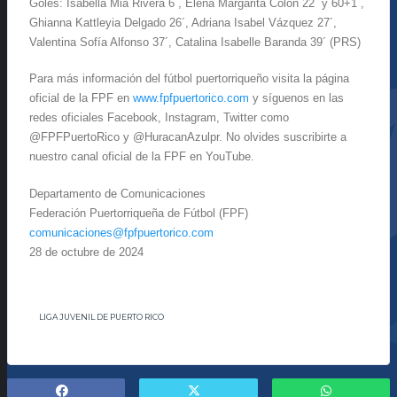
Goles: Isabella Mia Rivera 6´, Elena Margarita Colón 22´ y 60+1´,
Ghianna Kattleyia Delgado 26´, Adriana Isabel Vázquez 27´,
Valentina Sofía Alfonso 37´, Catalina Isabelle Baranda 39´ (PRS)
Para más información del fútbol puertorriqueño visita la página
oficial de la FPF en
www.fpfpuertorico.com
y síguenos en las
redes oficiales Facebook, Instagram, Twitter como
@FPFPuertoRico y @HuracanAzulpr. No olvides suscribirte a
nuestro canal oficial de la FPF en YouTube.
Departamento de Comunicaciones
Federación Puertorriqueña de Fútbol (FPF)
comunicaciones@fpfpuertorico.
com
28 de octubre de 2024
LIGA JUVENIL DE PUERTO RICO