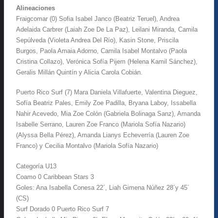
Alineaciones
Fraigcomar (0) Sofia Isabel Janco (Beatriz Teruel), Andrea
Adelaida Carbrer (Laiah Zoe De La Paz), Leilani Miranda, Camila
Sepúlveda (Violeta Andrea Del Río), Kasin Stone, Priscila
Burgos, Paola Amaia Adorno, Camila Isabel Montalvo (Paola
Cristina Collazo), Verónica Sofía Pijem (Helena Kamil Sánchez),
Geralis Millán Quintín y Alicia Carola Cobián.
Puerto Rico Surf (7) Mara Daniela Villafuerte, Valentina Dieguez,
Sofía Beatriz Pales, Emily Zoe Padilla, Bryana Laboy, Issabella
Nahir Acevedo, Mia Zoe Colón (Gabriela Bolinaga Sanz), Amanda
Isabelle Serrano, Lauren Zoe Franco (Mariola Sofía Nazario)
(Alyssa Bella Pérez), Amanda Lianys Echeverría (Lauren Zoe
Franco) y Cecilia Montalvo (Mariola Sofía Nazario)
Categoría U13
Coamo 0 Caribbean Stars 3
Goles: Ana Isabella Conesa 22´, Liah Gimena Núñez 28´y 45´
(CS)
Surf Dorado 0 Puerto Rico Surf 7