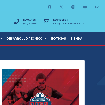
LLÁMANOS
ESCRÍBENOS
(787) 418-1089
INFO@FPFPUERTORICO.COM
DESARROLLO TÉCNICO
NOTICIAS
TIENDA