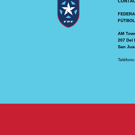
CONTÁ
FEDERA
FÚTBO
AM Towe
207 Del 
San Jua
Teléfono