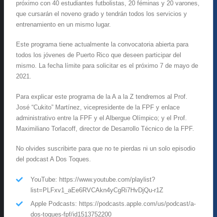
próximo con 40 estudiantes futbolistas, 20 féminas y 20 varones,
que cursarán el noveno grado y tendrán todos los servicios y
entrenamiento en un mismo lugar.
Este programa tiene actualmente la convocatoria abierta para
todos los jóvenes de Puerto Rico que deseen participar del
mismo. La fecha límite para solicitar es el próximo 7 de mayo de
2021.
Para explicar este programa de la A a la Z tendremos al Prof.
José “Cukito” Martínez, vicepresidente de la FPF y enlace
administrativo entre la FPF y el Albergue Olímpico; y el Prof.
Maximiliano Torlacoff, director de Desarrollo Técnico de la FPF.
No olvides suscribirte para que no te pierdas ni un solo episodio
del podcast A Dos Toques.
YouTube: https://www.youtube.com/playlist?
list=PLFxv1_aEe6RVCAkn4yCgRi7HvDjQu-r1Z
Apple Podcasts: https://podcasts.apple.com/us/podcast/a-
dos-toques-fpf/id1513752200