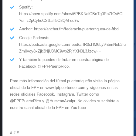
Spotify:
https://open.spotify.com/show/6PBKNalGBoTg0PbZICs6GL
?si=z2pCyhsCSBaH5O2QM-ed7w
Anchor: https://anchor.fm/federacin-puertorriquea-de-ftbol
Google Podcasts:
https://podcasts.google.com/feed/aHR0cHM6Ly9hbmNob3Iu
Zm0vcy8xZjk3NjU3MC9wb2RjYXN0L3Jzcw==
Y también lo puedes disfrutar en nuestra página de
Facebook @FPFPuertoRico.
Para más información del fútbol puertorriqueño visita la página
oficial de la FPF en www.fpfpuertorico.com y síguenos en las
redes oficiales Facebook, Instagram, Twitter como
@FPFPuertoRico y @HuracanAzulpr. No olvides suscribirte a
nuestro canal oficial de la FPF en YouTube.
# # #