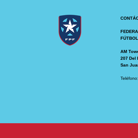
CONTÁ
FEDERA
FÚTBO
AM Towe
207 Del 
San Jua
Teléfono