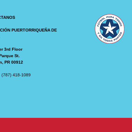
CTANOS
CIÓN PUERTORRIQUEÑA DE
L
r 3rd Floor
Parque St.
n, PR 00912
: (787) 418-1089