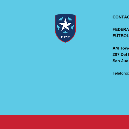
CONTÁ
FEDERA
FÚTBO
AM Towe
207 Del 
San Jua
Teléfono