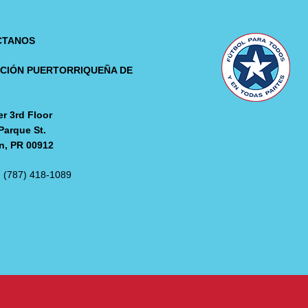
CTANOS
CIÓN PUERTORRIQUEÑA DE
L
r 3rd Floor
Parque St.
n, PR 00912
: (787) 418-1089