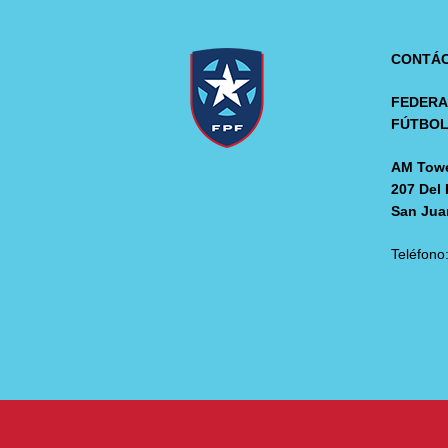
CONTÁ
FEDERA
FÚTBO
AM Towe
207 Del 
San Jua
Teléfono