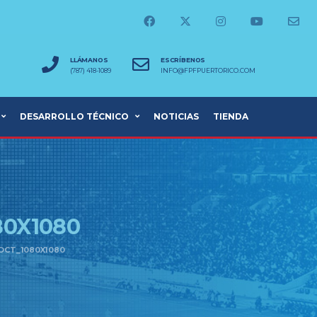
LLÁMANOS
ESCRÍBENOS
(787) 418-1089
INFO@FPFPUERTORICO.COM
DESARROLLO TÉCNICO
NOTICIAS
TIENDA
80X1080
 OCT_1080X1080