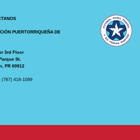
CTANOS
CIÓN PUERTORRIQUEÑA DE
L
r 3rd Floor
Parque St.
n, PR 00912
: (787) 418-1089