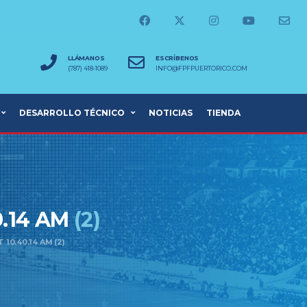
LLÁMANOS
ESCRÍBENOS
(787) 418-1089
INFO@FPFPUERTORICO.COM
DESARROLLO TÉCNICO
NOTICIAS
TIENDA
0.14 AM
(2)
10.40.14 AM (2)