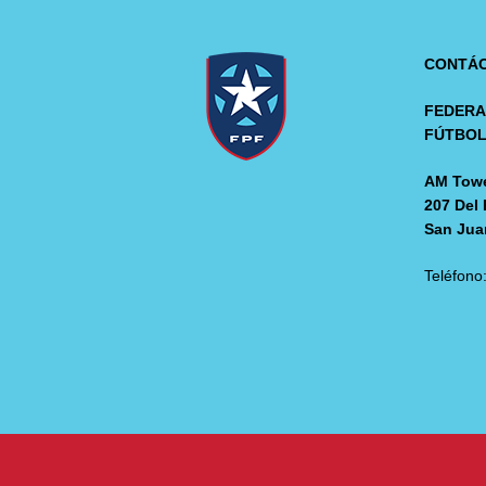
CONTÁ
FEDERA
FÚTBO
AM Towe
207 Del 
San Jua
Teléfono