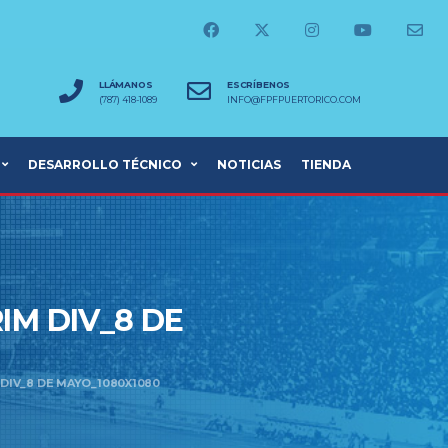
LLÁMANOS
ESCRÍBENOS
(787) 418-1089
INFO@FPFPUERTORICO.COM
DESARROLLO TÉCNICO
NOTICIAS
TIENDA
IM DIV_8 DE
 DIV_8 DE MAYO_1080X1080