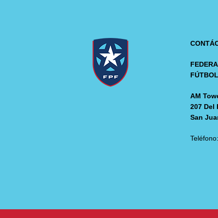
CONTÁ
FEDERA
FÚTBO
AM Towe
207 Del 
San Jua
Teléfono