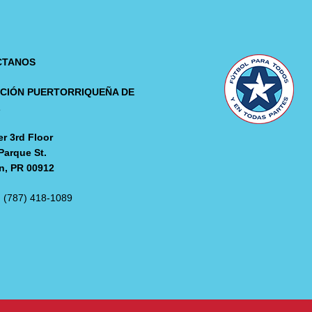
CTANOS
CIÓN PUERTORRIQUEÑA DE
L
r 3rd Floor
Parque St.
n, PR 00912
: (787) 418-1089