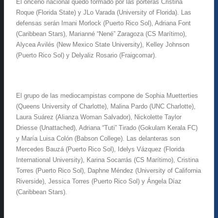
El onceno nacional quedó formado por las porteras Cristina
Roque (Florida State) y JLo Varada (University of Florida). Las
defensas serán Imani Morlock (Puerto Rico Sol), Adriana Font
(Caribbean Stars), Marianné “Nené” Zaragoza (CS Marítimo),
Alycea Avilés (New Mexico State University), Kelley Johnson
(Puerto Rico Sol) y Delyaliz Rosario (Fraigcomar).
El grupo de las mediocampistas compone de Sophia Muetterties
(Queens University of Charlotte), Malina Pardo (UNC Charlotte),
Laura Suárez (Alianza Woman Salvador), Nickolette Taylor
Driesse (Unattached), Adriana “Tuti” Tirado (Gokulam Kerala FC)
y María Luisa Colón (Babson College). Las delanteras son
Mercedes Bauzá (Puerto Rico Sol), Idelys Vázquez (Florida
International University), Karina Socarrás (CS Marítimo), Cristina
Torres (Puerto Rico Sol), Daphne Méndez (University of California
Riverside), Jessica Torres (Puerto Rico Sol) y Ángela Díaz
(Caribbean Stars).