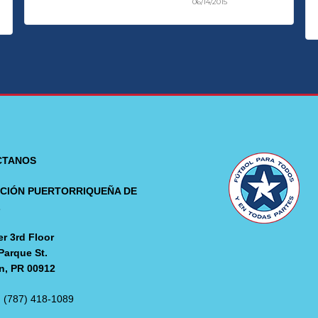
06/14/2015
CTANOS
CIÓN PUERTORRIQUEÑA DE
L
r 3rd Floor
Parque St.
n, PR 00912
: (787) 418-1089