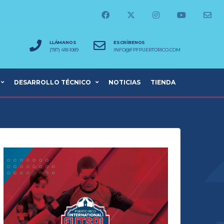
LLÁMANOS
ESCRÍBENOS
(787) 418-1089
INFO@FPFPUERTORICO.COM
DESARROLLO TÉCNICO
NOTICIAS
TIENDA