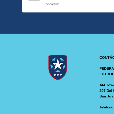
06/04/2015
CONTÁ
FEDERA
FÚTBO
AM Towe
207 Del 
San Jua
Teléfono