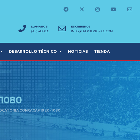
LLÁMANOS
ESCRÍBENOS
(787) 418-1089
INFO@FPFPUERTORICO.COM
DESARROLLO TÉCNICO
NOTICIAS
TIENDA
×1080
CATORIA CONCACAF 1920×1080