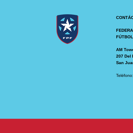
CONTÁ
FEDERA
FÚTBO
AM Towe
207 Del 
San Jua
Teléfono