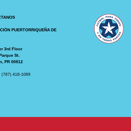
CTANOS
CIÓN PUERTORRIQUEÑA DE
L
r 3rd Floor
Parque St.
n, PR 00912
: (787) 418-1089