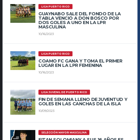
LIGA PUERTO RICO
GUAYNABO SALE DEL FONDO DE LA
TABLA VENCIÓ A DON BOSCO POR
DOS GOLES A UNO EN LA LPR
MASCULINA
10/16/2023
LIGA PUERTO RICO
COAMO FC GANA Y TOMA EL PRIMER
LUGAR EN LA LPR FEMENINA
10/16/2023
LIGA JUVENIL DE PUERTO RICO
FIN DE SEMANA LLENO DE JUVENTUD Y
GOLES EN LAS CANCHAS DE LA ISLA
10/09/2023
SELECCIÓN MAYOR MASCULINA
EITAN SOLOMIANY A SUS 16 AÑOS ES