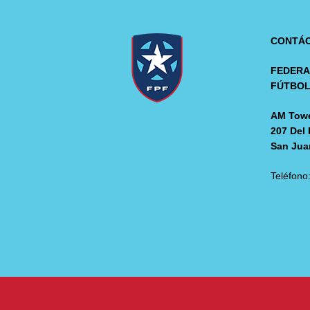
CONTÁ
FEDERA
FÚTBO
AM Towe
207 Del 
San Jua
Teléfono