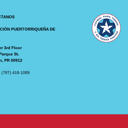
CTANOS
CIÓN PUERTORRIQUEÑA DE
L
r 3rd Floor
Parque St.
n, PR 00912
: (787) 418-1089