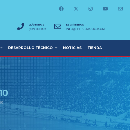
LLÁMANOS
ESCRÍBENOS
(787) 418-1089
INFO@FPFPUERTORICO.COM
DESARROLLO TÉCNICO
NOTICIAS
TIENDA
10
10