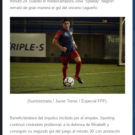
minuto 24′ cuando el mediocampista José “Speedy” Negrón
remató de gran manera el gol del onceno cagueño.
(Suministrada / Javier Torres / Especial FPF).
Beneficiándose del impulso recibido por el empate, Sporting
continuó creándole problemas a la defensa de Mirabelli y
consiguió su segundo gol del juego al minuto 30′ con anotación