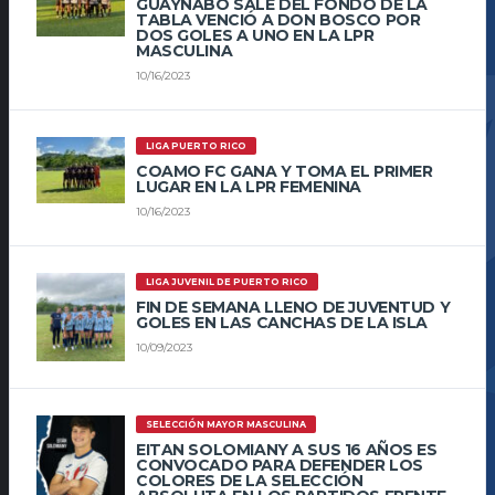
GUAYNABO SALE DEL FONDO DE LA
TABLA VENCIÓ A DON BOSCO POR
DOS GOLES A UNO EN LA LPR
MASCULINA
10/16/2023
LIGA PUERTO RICO
COAMO FC GANA Y TOMA EL PRIMER
LUGAR EN LA LPR FEMENINA
10/16/2023
LIGA JUVENIL DE PUERTO RICO
FIN DE SEMANA LLENO DE JUVENTUD Y
GOLES EN LAS CANCHAS DE LA ISLA
10/09/2023
SELECCIÓN MAYOR MASCULINA
EITAN SOLOMIANY A SUS 16 AÑOS ES
CONVOCADO PARA DEFENDER LOS
COLORES DE LA SELECCIÓN