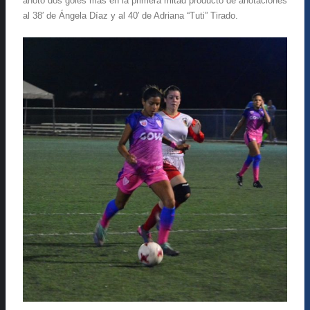
anotó dos goles más en la primera mitad producto de anotaciones
al 38′ de Ángela Díaz y al 40′ de Adriana “Tuti” Tirado.