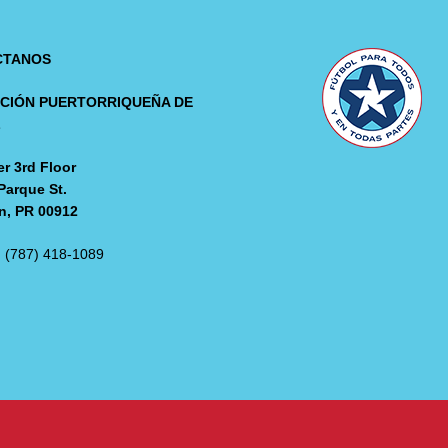
CTANOS
CIÓN PUERTORRIQUEÑA DE
L
r 3rd Floor
Parque St.
n, PR 00912
: (787) 418-1089