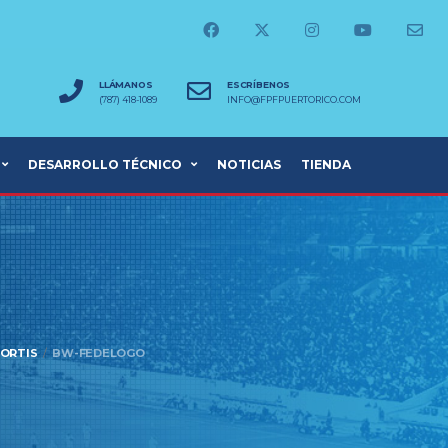
LLÁMANOS
ESCRÍBENOS
(787) 418-1089
INFO@FPFPUERTORICO.COM
DESARROLLO TÉCNICO
NOTICIAS
TIENDA
FORTIS
BW-FEDELOGO