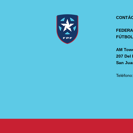
CONTÁ
FEDERA
FÚTBO
AM Towe
207 Del 
San Jua
Teléfono