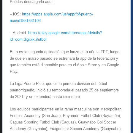
Puedes descargarla aquí:
– iOS:
https://apps.apple.com/us/app/fpf-puerto-
rico/id1551631103
– Android:
https://play.google.com/store/apps/details?
id=com.digibix.ifutbol
Esta es la segunda aplicación que lanza esta año la FPF, luego
de que en marzo pasado se estrenara la app de la federación y
que también está disponible para en el Apple Store y en Google
Play.
La Liga Puerto Rico, que es la primera división del fútbol
puertorriqueño, inició su temporada el pasado 25 de septiembre
de 2021, y se extenderá hasta diciembre.
Los equipos participantes en la rama masculina son Metropolitan
Football Academy (San Juan), Bayamón Fútbol Club (Bayamón),
Caguas Sporting Fútbol Club (Caguas), Guaynabo Gol Soccer
Academy (Guaynabo), Fraigcomar Soccer Academy (Guaynabo),