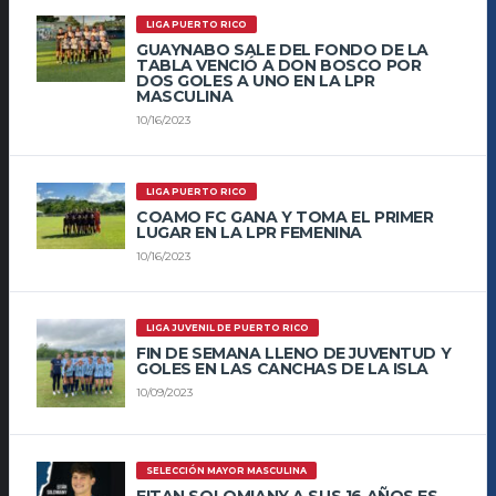
LIGA PUERTO RICO
GUAYNABO SALE DEL FONDO DE LA
TABLA VENCIÓ A DON BOSCO POR
DOS GOLES A UNO EN LA LPR
MASCULINA
10/16/2023
LIGA PUERTO RICO
COAMO FC GANA Y TOMA EL PRIMER
LUGAR EN LA LPR FEMENINA
10/16/2023
LIGA JUVENIL DE PUERTO RICO
FIN DE SEMANA LLENO DE JUVENTUD Y
GOLES EN LAS CANCHAS DE LA ISLA
10/09/2023
SELECCIÓN MAYOR MASCULINA
EITAN SOLOMIANY A SUS 16 AÑOS ES