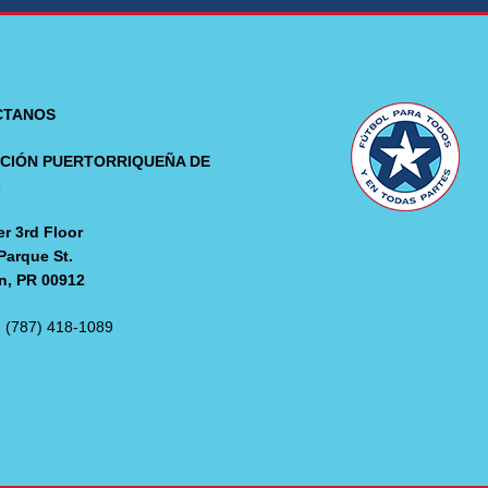
CTANOS
CIÓN PUERTORRIQUEÑA DE
L
r 3rd Floor
Parque St.
n, PR 00912
: (787) 418-1089