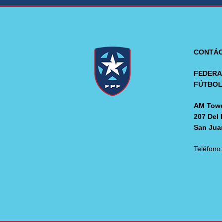
CONTÁ
FEDERA
FÚTBO
AM Towe
207 Del 
San Jua
Teléfono