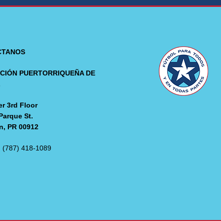
CTANOS
CIÓN PUERTORRIQUEÑA DE
L
r 3rd Floor
Parque St.
n, PR 00912
: (787) 418-1089