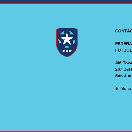
CONTÁ
FEDERA
FÚTBO
AM Towe
207 Del 
San Jua
Teléfono