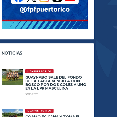
NOTICIAS
LIGA PUERTO RICO
GUAYNABO SALE DEL FONDO
DE LA TABLA VENCIÓ A DON
BOSCO POR DOS GOLES A UNO
EN LA LPR MASCULINA
10/16/2023
LIGA PUERTO RICO
COAMO FC GANA Y TOMA EL