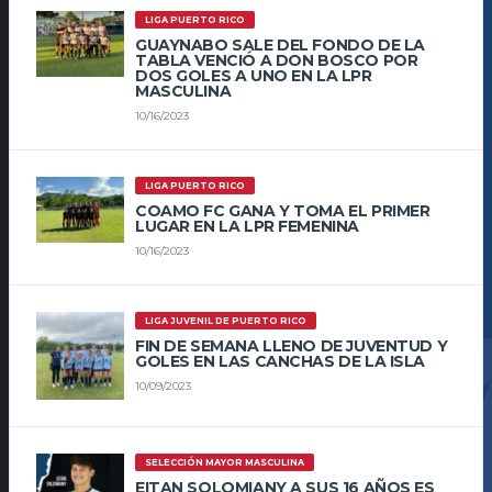
LIGA PUERTO RICO
GUAYNABO SALE DEL FONDO DE LA
TABLA VENCIÓ A DON BOSCO POR
DOS GOLES A UNO EN LA LPR
MASCULINA
10/16/2023
LIGA PUERTO RICO
COAMO FC GANA Y TOMA EL PRIMER
LUGAR EN LA LPR FEMENINA
10/16/2023
LIGA JUVENIL DE PUERTO RICO
FIN DE SEMANA LLENO DE JUVENTUD Y
GOLES EN LAS CANCHAS DE LA ISLA
10/09/2023
SELECCIÓN MAYOR MASCULINA
EITAN SOLOMIANY A SUS 16 AÑOS ES