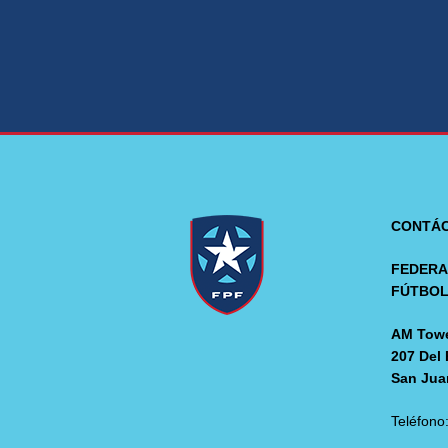
CONTÁ
FEDERA
FÚTBO
AM Towe
207 Del 
San Jua
Teléfono