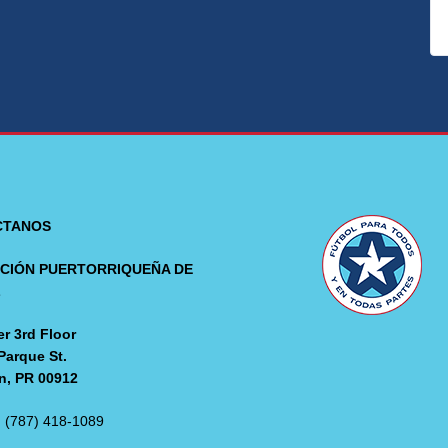
CTANOS
CIÓN PUERTORRIQUEÑA DE
L
r 3rd Floor
Parque St.
n, PR 00912
: (787) 418-1089