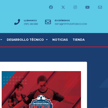
LLÁMANOS
ESCRÍBENOS
(787) 418-1089
INFO@FPFPUERTORICO.COM
DESARROLLO TÉCNICO
NOTICIAS
TIENDA