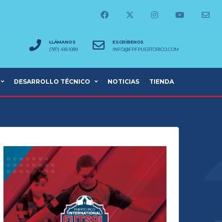
LLÁMANOS
ESCRÍBENOS
(787) 418-1089
INFO@FPFPUERTORICO.COM
DESARROLLO TÉCNICO
NOTICIAS
TIENDA