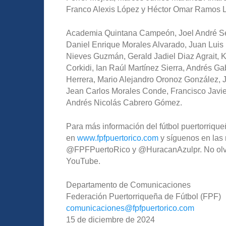
Franco Alexis López y Héctor Omar Ramos 
Academia Quintana Campeón, Joel André Se
Daniel Enrique Morales Alvarado, Juan Lui
Nieves Guzmán, Gerald Jadiel Diaz Agrait, 
Corkidi, Ian Raúl Martínez Sierra, Andrés Ga
Herrera, Mario Alejandro Oronoz González, J
Jean Carlos Morales Conde, Francisco Javier
Andrés Nicolás Cabrero Gómez.
Para más información del fútbol puertorriqueñ
en
www.fpfpuertorico.com
y síguenos en las 
@FPFPuertoRico y @HuracanAzulpr. No olvide
YouTube.
Departamento de Comunicaciones
Federación Puertorriqueña de Fútbol (FPF)
comunicaciones@fpfpuertorico.
com
15 de diciembre de 2024