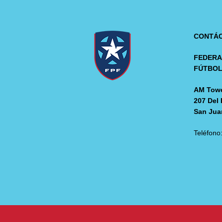
CONTÁ
FEDERA
FÚTBO
AM Towe
207 Del 
San Jua
Teléfono