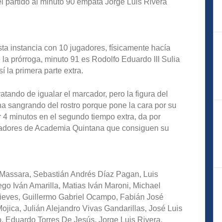
del partido al minuto 90 empata Jorge Luis Rivera
ta instancia con 10 jugadores, físicamente hacía
e la prórroga, minuto 91 es Rodolfo Eduardo III Sulia
sí la primera parte extra.
atando de igualar el marcador, pero la figura del
na sangrando del rostro porque pone la cara por su
 4 minutos en el segundo tiempo extra, da por
jugadores de Academia Quintana que consiguen su
 Massara, Sebastián Andrés Díaz Pagan, Luis
go Iván Amarilla, Matias Iván Maroni, Michael
 Nieves, Guillermo Gabriel Ocampo, Fabián José
Mojica, Julián Alejandro Vivas Gandarillas, José Luis
, Eduardo Torres De Jesús, Jorge Luis Rivera,