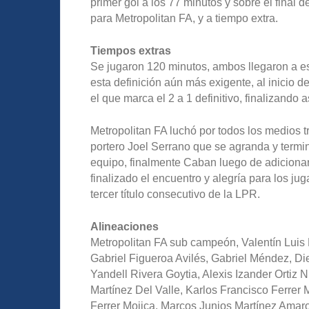
primer gol a los 77 minutos y sobre el final 
para Metropolitan FA, y a tiempo extra.
Tiempos extras
Se jugaron 120 minutos, ambos llegaron a es
esta definición aún más exigente, al inicio d
el que marca el 2 a 1 definitivo, finalizando a
Metropolitan FA luchó por todos los medios tr
portero Joel Serrano que se agranda y termi
equipo, finalmente Caban luego de adicionar
finalizado el encuentro y alegría para los 
tercer título consecutivo de la LPR.
Alineaciones
Metropolitan FA sub campeón, Valentín Luis
Gabriel Figueroa Avilés, Gabriel Méndez, Die
Yandell Rivera Goytia, Alexis Izander Ortiz
Martínez Del Valle, Karlos Francisco Ferrer 
Ferrer Mojica, Marcos Junios Martínez Amaro