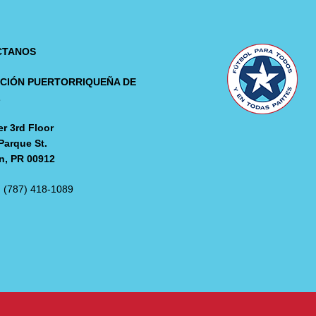
CTANOS
CIÓN PUERTORRIQUEÑA DE
L
r 3rd Floor
Parque St.
n, PR 00912
: (787) 418-1089