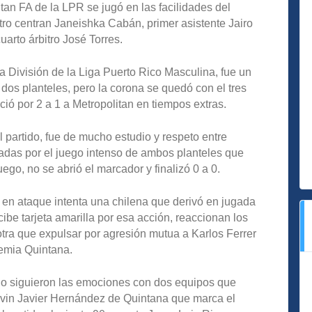
tan FA de la LPR se jugó en las facilidades del
ro centran Janeishka Cabán, primer asistente Jairo
arto árbitro José Torres.
ra División de la Liga Puerto Rico Masculina, fue un
 dos planteles, pero la corona se quedó con el tres
 por 2 a 1 a Metropolitan en tiempos extras.
 partido, fue de mucho estudio y respeto entre
adas por el juego intenso de ambos planteles que
go, no se abrió el marcador y finalizó 0 a 0.
 en ataque intenta una chilena que derivó en jugada
ibe tarjeta amarilla por esa acción, reaccionan los
otra que expulsar por agresión mutua a Karlos Ferrer
emia Quintana.
io siguieron las emociones con dos equipos que
evin Javier Hernández de Quintana que marca el