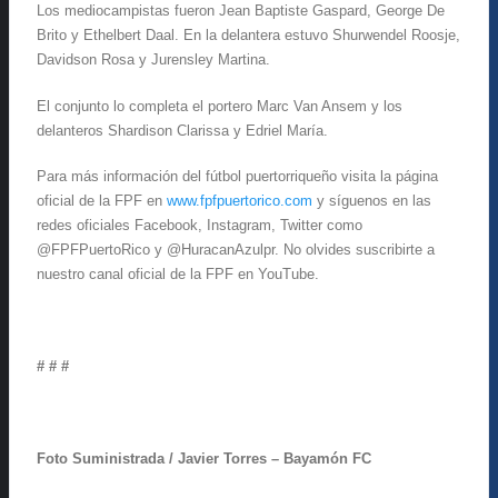
Los mediocampistas fueron Jean Baptiste Gaspard, George De
Brito y Ethelbert Daal. En la delantera estuvo Shurwendel Roosje,
Davidson Rosa y Jurensley Martina.
El conjunto lo completa el portero Marc Van Ansem y los
delanteros Shardison Clarissa y Edriel María.
Para más información del fútbol puertorriqueño visita la página
oficial de la FPF en
www.fpfpuertorico.com
y síguenos en las
redes oficiales Facebook, Instagram, Twitter como
@FPFPuertoRico y @HuracanAzulpr. No olvides suscribirte a
nuestro canal oficial de la FPF en YouTube.
# # #
Foto Suministrada / Javier Torres – Bayamón FC