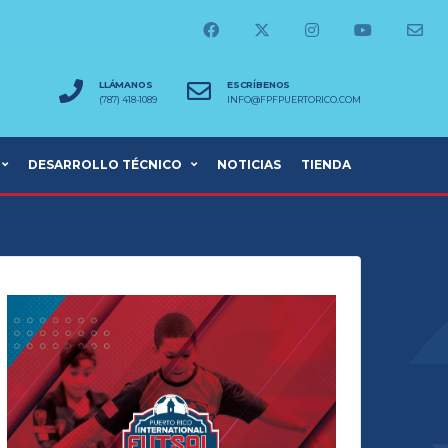
LLÁMANOS
ESCRÍBENOS
(787) 418-1089
INFO@FPFPUERTORICO.COM
DESARROLLO TÉCNICO
NOTICIAS
TIENDA