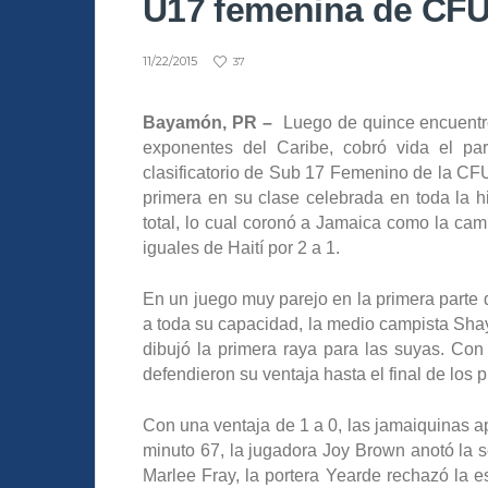
U17 femenina de CF
11/22/2015
37
Bayamón, PR –
Luego de quince encuentro
exponentes del Caribe, cobró vida el pa
clasificatorio de Sub 17 Femenino de la CFU
primera en su clase celebrada en toda la his
total, lo cual coronó a Jamaica como la ca
iguales de Haití por 2 a 1.
En un juego muy parejo en la primera parte
a toda su capacidad, la medio campista Shay
dibujó la primera raya para las suyas. Con
defendieron su ventaja hasta el final de los
Con una ventaja de 1 a 0, las jamaiquinas ap
minuto 67, la jugadora Joy Brown anotó la
Marlee Fray, la portera Yearde rechazó la e