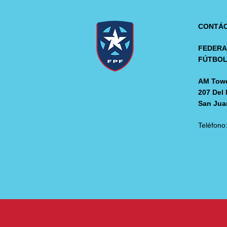
CONTÁ
FEDERA
FÚTBO
AM Towe
207 Del 
San Jua
Teléfono