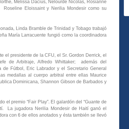
rthe, Melissa Dacius, Nelourde Nicolas, Rosianne
 Roseline Eloissaint y Nerilia Mondesir como su
onada, Linda Bramble de Trinidad y Tobago trabajó
ueña María Larracuente fungió como la coordinadora
e el presidente de la CFU, el Sr. Gordon Derrick, el
efe de Arbitraje, Alfredo Whittaker; además del
 de Fútbol, Eric Labrador y el Secretario General
las medallas al cuerpo arbitral entre ellas Maurice
publica Dominicana, Shannon Gibson de Barbados y
ido el premio “Fair Play”. El galardón del “Guante de
í. La jugadora Nerilia Mondesir de Haití ganó el
dora con 6 de ellos anotados y ésta también se llevó