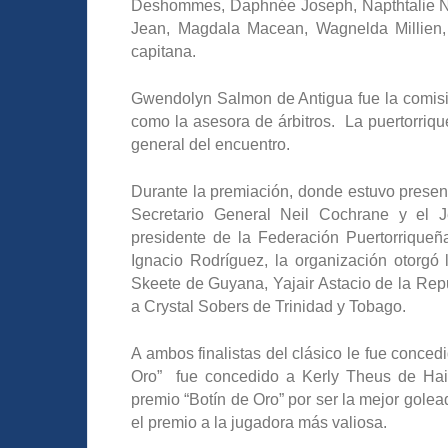
Deshommes, Daphnée Joseph, Napthtalie No
Jean, Magdala Macean, Wagnelda Millien,
capitana.
Gwendolyn Salmon de Antigua fue la comisi
como la asesora de árbitros. La puertorriq
general del encuentro.
Durante la premiación, donde estuvo present
Secretario General Neil Cochrane y el J
presidente de la Federación Puertorriqueña
Ignacio Rodríguez, la organización otorgó 
Skeete de Guyana, Yajair Astacio de la Re
a Crystal Sobers de Trinidad y Tobago.
A ambos finalistas del clásico le fue conced
Oro” fue concedido a Kerly Theus de Hait
premio “Botín de Oro” por ser la mejor golea
el premio a la jugadora más valiosa.