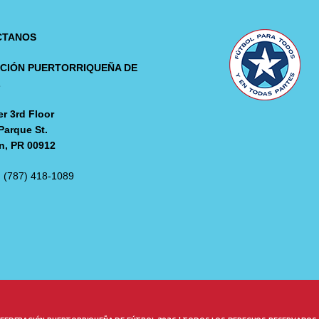
CTANOS
CIÓN PUERTORRIQUEÑA DE
L
r 3rd Floor
Parque St.
n, PR 00912
: (787) 418-1089