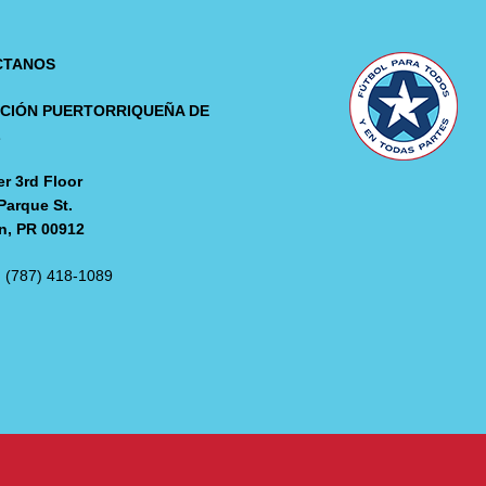
CTANOS
CIÓN PUERTORRIQUEÑA DE
L
r 3rd Floor
Parque St.
n, PR 00912
: (787) 418-1089