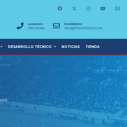
LLÁMANOS
ESCRÍBENOS
(787) 418-1089
INFO@FPFPUERTORICO.COM
DESARROLLO TÉCNICO
NOTICIAS
TIENDA
ASER