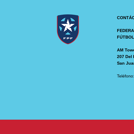
CONTÁ
FEDERA
FÚTBO
AM Towe
207 Del 
San Jua
Teléfono