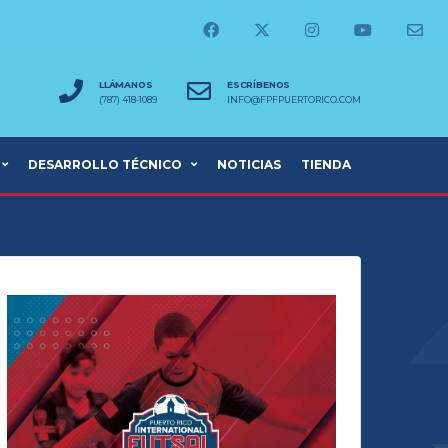
LLÁMANOS
ESCRÍBENOS
(787) 418-1089
INFO@FPFPUERTORICO.COM
DESARROLLO TÉCNICO
NOTICIAS
TIENDA