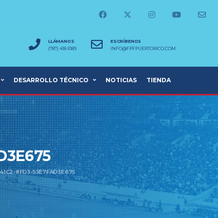
LLÁMANOS
ESCRÍBENOS
(787) 418-1089
INFO@FPFPUERTORICO.COM
DESARROLLO TÉCNICO
NOTICIAS
TIENDA
D3E675
41C2-8FD3-53E7FAD3E675