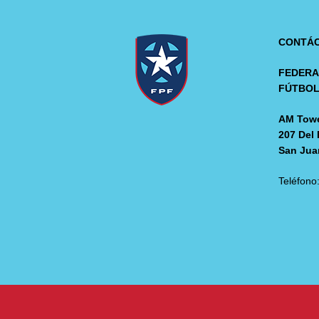
CONTÁ
FEDERA
FÚTBO
AM Towe
207 Del 
San Jua
Teléfono