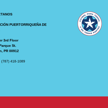
CTANOS
CIÓN PUERTORRIQUEÑA DE
L
r 3rd Floor
Parque St.
n, PR 00912
: (787) 418-1089