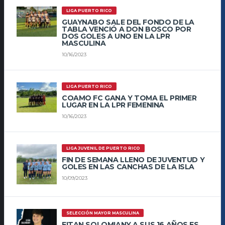
LIGA PUERTO RICO
GUAYNABO SALE DEL FONDO DE LA
TABLA VENCIÓ A DON BOSCO POR
DOS GOLES A UNO EN LA LPR
MASCULINA
10/16/2023
LIGA PUERTO RICO
COAMO FC GANA Y TOMA EL PRIMER
LUGAR EN LA LPR FEMENINA
10/16/2023
LIGA JUVENIL DE PUERTO RICO
FIN DE SEMANA LLENO DE JUVENTUD Y
GOLES EN LAS CANCHAS DE LA ISLA
10/09/2023
SELECCIÓN MAYOR MASCULINA
EITAN SOLOMIANY A SUS 16 AÑOS ES