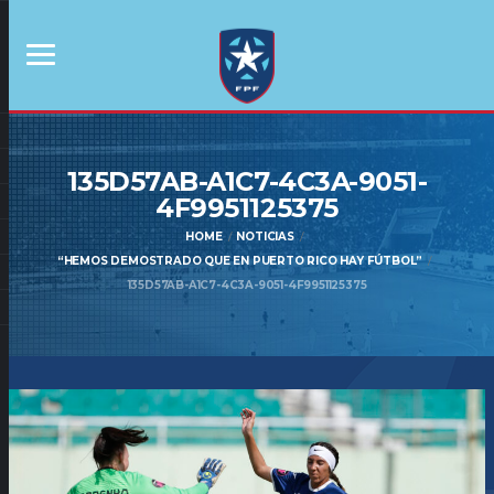
135D57AB-A1C7-4C3A-9051-
4F9951125375
HOME
NOTICIAS
“HEMOS DEMOSTRADO QUE EN PUERTO RICO HAY FÚTBOL”
135D57AB-A1C7-4C3A-9051-4F9951125375