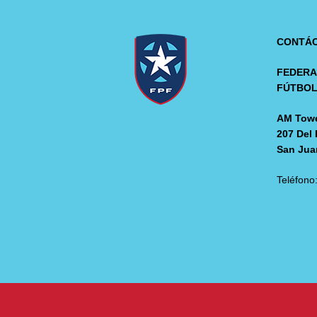
CONTÁ
FEDERA
FÚTBO
AM Towe
207 Del 
San Jua
Teléfono