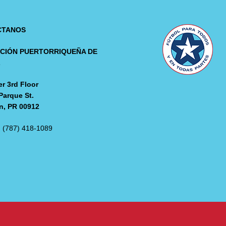
CTANOS
CIÓN PUERTORRIQUEÑA DE
L
r 3rd Floor
Parque St.
n, PR 00912
: (787) 418-1089