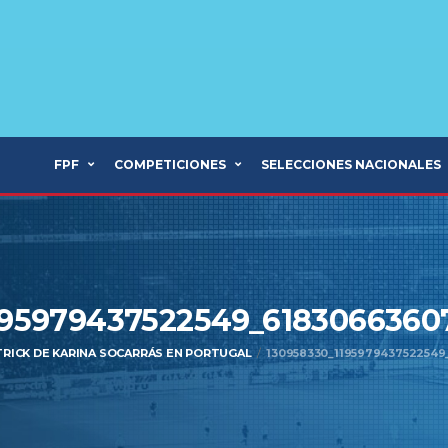
FPF
COMPETICIONES
SELECCIONES NACIONALES
195979437522549_618306636
TRICK DE KARINA SOCARRÁS EN PORTUGAL
130958330_119597943752254