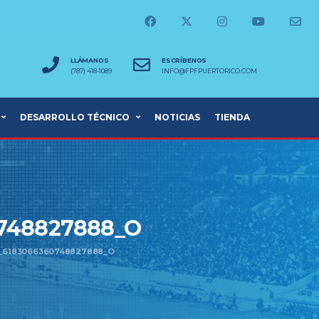
LLÁMANOS
ESCRÍBENOS
(787) 418-1089
INFO@FPFPUERTORICO.COM
DESARROLLO TÉCNICO
NOTICIAS
TIENDA
0748827888_O
9_6183066360748827888_O