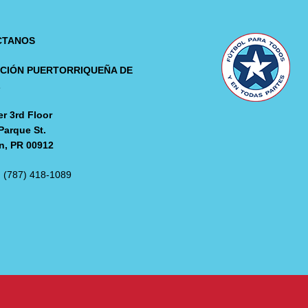
CTANOS
CIÓN PUERTORRIQUEÑA DE
L
r 3rd Floor
Parque St.
n, PR 00912
: (787) 418-1089