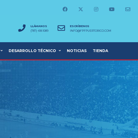
LLÁMANOS
ESCRÍBENOS
(787) 418-1089
INFO@FPFPUERTORICO.COM
DESARROLLO TÉCNICO
NOTICIAS
TIENDA