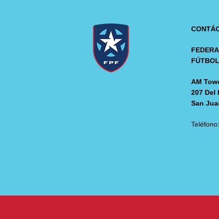
CONTÁ
FEDERA
FÚTBO
AM Towe
207 Del 
San Jua
Teléfono