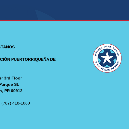
CTANOS
CIÓN PUERTORRIQUEÑA DE
L
r 3rd Floor
Parque St.
n, PR 00912
: (787) 418-1089