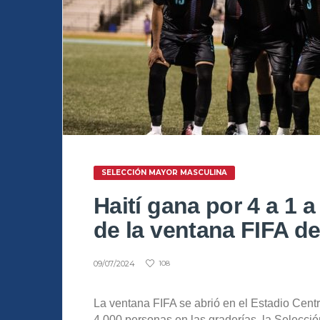
SELECCIÓN MAYOR MASCULINA
Haití gana por 4 a 1 a
de la ventana FIFA d
09/07/2024
108
La ventana FIFA se abrió en el Estadio Ce
4,000 personas en las graderías, la Selecci