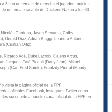
ta a 3 con un remate de derecha el jugador Louicius
ga de un remate rasante de Duckens Nazon a los 83
n, Nicolás Cardona, Javen Servania, Colby
), Gerald Diaz, Adrián Biaggi, Leandro Antonetti,
a (Cristian Ortiz)
e, Ricardo Adé, Duke Lacroix, Calens Arcus,
an Jacques, Fafá Picault (Dany Jean), Mikael
eph (Carl-Fred Sainte), Frantzdy Pierrot (Mondy
eño
visita la página oficial de la FPF
redes oficiales Facebook, Instagram, Twitter como
s suscribirte a nuestro canal oficial de la FPF en