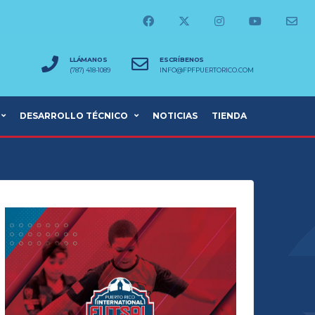
LLÁMANOS
ESCRÍBENOS
(787) 418-1089
INFO@FPFPUERTORICO.COM
DESARROLLO TÉCNICO
NOTICIAS
TIENDA