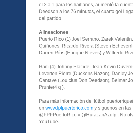
el 2 a 1 para los haitianos, aumentó la cuen
Deedson a los 76 minutos, el cuarto gol lle
del partido
Alineaciones
Puerto Rico (1) Joel Serrano, Zarek Valentí
Quiñones, Ricardo Rivera (Steven Echeverría
Darren Ríos (Enrique Nieves) y Wilfredo River
Haiti (4) Johnny Placide, Jean-Kevin Duvern
Leverton Pierre (Duckens Nazon), Danley Je
Cantave (Louicius Don Deedson), Belmar Jos
Prunier4 q ).
Para más información del fútbol puertorriqu
en
www.fpfpuertorico.com
y síguenos en las 
@FPFPuertoRico y @HuracanAzulpr. No olvide
YouTube.