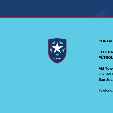
CONTÁ
FEDERA
FÚTBO
AM Towe
207 Del 
San Jua
Teléfono