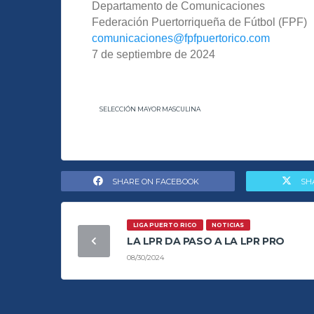
Departamento de Comunicaciones
Federación Puertorriqueña de
Fútbol (FPF)
comunicaciones@fpfpuertorico.
com
7 de septiembre de 2024
SELECCIÓN MAYOR MASCULINA
SHARE ON FACEBOOK
SH
LIGA PUERTO RICO
NOTICIAS
LA LPR DA PASO A LA LPR PRO
08/30/2024