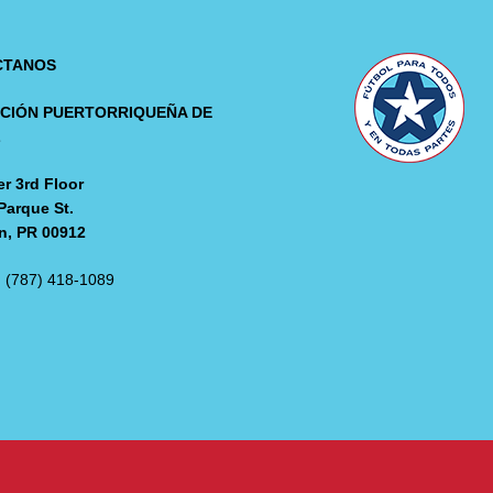
CTANOS
CIÓN PUERTORRIQUEÑA DE
L
r 3rd Floor
Parque St.
n, PR 00912
: (787) 418-1089