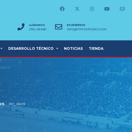
LLÁMANOS
ESCRÍBENOS
(787) 418-1089
INFO@FPFPUERTORICO.COM
DESARROLLO TÉCNICO
NOTICIAS
TIENDA
B15
PIC_0609