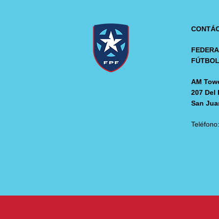
CONTÁ
FEDERA
FÚTBO
AM Towe
207 Del 
San Jua
Teléfono