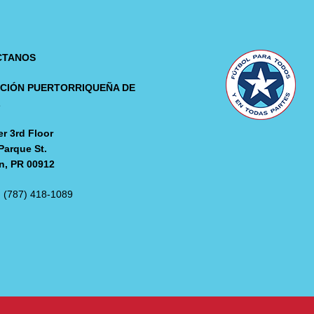
CTANOS
CIÓN PUERTORRIQUEÑA DE
L
r 3rd Floor
Parque St.
n, PR 00912
: (787) 418-1089