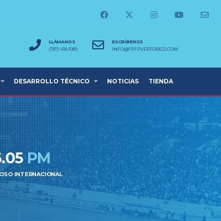
LLÁMANOS
ESCRÍBENOS
(787) 418-1089
INFO@FPFPUERTORICO.COM
DESARROLLO TÉCNICO
NOTICIAS
TIENDA
6.05
PM
TOSO INTERNACIONAL