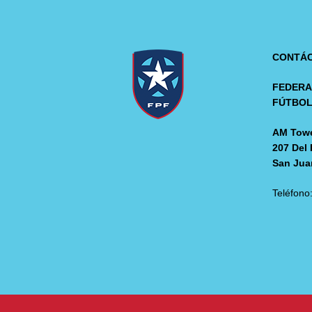
CONTÁ
FEDERA
FÚTBO
AM Towe
207 Del 
San Jua
Teléfono