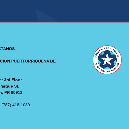
CTANOS
CIÓN PUERTORRIQUEÑA DE
L
r 3rd Floor
Parque St.
n, PR 00912
: (787) 418-1089