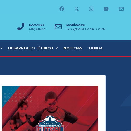
LLÁMANOS
ESCRÍBENOS
(787) 418-1089
INFO@FPFPUERTORICO.COM
DESARROLLO TÉCNICO
NOTICIAS
TIENDA