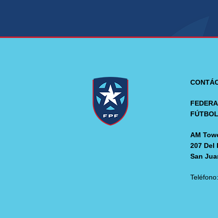
CONTÁ
FEDERA
FÚTBO
AM Towe
207 Del 
San Jua
Teléfono