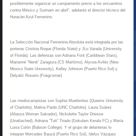
posiblemente organizar un campamento previo a los encuentros
contra México y Surinam en abril”, adelantó el director técnico del
Huracán Azul Femenino.
La Selección Nacional Femenina Absoluta está integrada por las
porteras Cristina Roque (Florida State) y JLo Varada (University
of Florida). Las defensas son Adriana Font (Caribbean Stars),
Marianné “Nené” Zaragoza (CS Marítimo), Alycea Avilés (New
Mexico State University), Kelley Johnson (Puerto Rico Sol) y
Delyaliz Rosario (Fraigcomar).
Las mediocampistas son Sophia Muetterties (Queens University
of Charlotte), Malina Pardo (UNC Charlotte), Laura Suárez
(Alianza Woman Salvador), Nickolette Taylor Driesse
(Unattached), Adriana “Tuti” Tirado (Gokulam Kerala FC) y María
Luisa Colón (Babson College). Y el grupo de delanteras lo
integran Mercedes Bauzá (Puerto Rico Sol), Idelys Vázquez