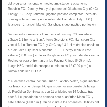
del programa nacional, el mediocampista del Sacramento
Republic FC, Jeremy Hall, y el portero del Oklahoma City (OKC)
Energy FC, Cody Laurendi, jugaron partidos completos, pero sin
conseguir la victoria, y el delantero del Harrisburg City (HBC)
Islanders, Emanuel ‘Manolo’ Sánchez, sigue inactivo por lesión.
Sacramento, que estará libre hasta el domingo 23, empató el
sábado 1-1 frente al San Antonio Scorpions FC; Harrisburg City
venció 3-4 al Toronto FC 2; y OKC cayó 3-1 el miércoles en visita
al Salt Lake City Real Monarchs FC. El Energy recibirá este
sábado (8:30 p.m.) al Tulsa Roughnecks FC y los Islanders irán a
Rochester para enfrentarse a los Raging Rhinos (6:05 p.m.).
Luego HBC tendrá de huésped el miércoles 12 (7:00 p.m.) al
Nueva York Red Bulls 2.
Y el defensa central boricua, Juan ‘Juancho’ Vélez, sigue inactivo
por lesión con el Bauger FC que sigue noveno puesto de la liga
de República Dominicana, con 11 unidades en 14 fechas, tras
caer 3-1 el pasado fin de semana ante el anfitrión Moca FC, y
este sábado (4:00 p.m.) irán de visita a los sotaneros Delfines del