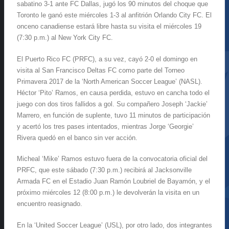
sabatino 3-1 ante FC Dallas, jugó los 90 minutos del choque que
Toronto le ganó este miércoles 1-3 al anfitrión Orlando City FC. El
onceno canadiense estará libre hasta su visita el miércoles 19
(7:30 p.m.) al New York City FC.
El Puerto Rico FC (PRFC), a su vez, cayó 2-0 el domingo en
visita al San Francisco Deltas FC como parte del Torneo
Primavera 2017 de la ‘North American Soccer League’ (NASL).
Héctor ‘Pito’ Ramos, en causa perdida, estuvo en cancha todo el
juego con dos tiros fallidos a gol. Su compañero Joseph ‘Jackie’
Marrero, en función de suplente, tuvo 11 minutos de participación
y acertó los tres pases intentados, mientras Jorge ‘Georgie’
Rivera quedó en el banco sin ver acción.
Micheal ‘Mike’ Ramos estuvo fuera de la convocatoria oficial del
PRFC, que este sábado (7:30 p.m.) recibirá al Jacksonville
Armada FC en el Estadio Juan Ramón Loubriel de Bayamón, y el
próximo miércoles 12 (8:00 p.m.) le devolverán la visita en un
encuentro reasignado.
En la ‘United Soccer League’ (USL), por otro lado, dos integrantes