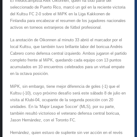
El mediocampista Alex Oikonnen, quien ha sido parte del
seleccionado de Puerto Rico, marcó un gol en la reciente victoria
del Kultsu FC 2-0 sobre el MiPK en la Liga Kakkonen de
Finlandia para encabezar el resumen de los jugadores nacionales
activos en torneos extranjeros de fútbol profesional.
La anotación de Oikonnen al minuto 33 abrió el marcador por el
local Kultsu, que también tuvo brillante labor del boricua Andrés
Cabrero como defensa central izquierdo. Ambos jugaron el partido
completo frente al MiPK, quedando cada equipo con 13 puntos
acumulados en 10 encuentros celebrados para un virtual empate
en la octava posición.
MiPK, sin embargo, tiene mejor diferencia de goles (-1) que el
Kultsu (-10), cuyo próximo desafío será este sábado 8 de julio en
visita al Klubi-04, ocupante de la segunda posición con 20
unidades. En la ‘Major League Soccer’ (MLS), por su parte,
también resultó victorioso el veterano defensa central boricua,
Jason Hernández, con el Toronto FC.
Hernández, quien estuvo de suplente sin ver acción en el revés