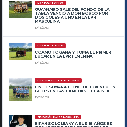
LIGA PUERTO RICO
GUAYNABO SALE DEL FONDO DE LA
TABLA VENCIÓ A DON BOSCO POR
DOS GOLES A UNO EN LA LPR
MASCULINA
10/16/2023
LIGA PUERTO RICO
COAMO FC GANA Y TOMA EL PRIMER
LUGAR EN LA LPR FEMENINA
10/16/2023
LIGA JUVENIL DE PUERTO RICO
FIN DE SEMANA LLENO DE JUVENTUD Y
GOLES EN LAS CANCHAS DE LA ISLA
10/09/2023
SELECCIÓN MAYOR MASCULINA
EITAN SOLOMIANY A SUS 16 AÑOS ES